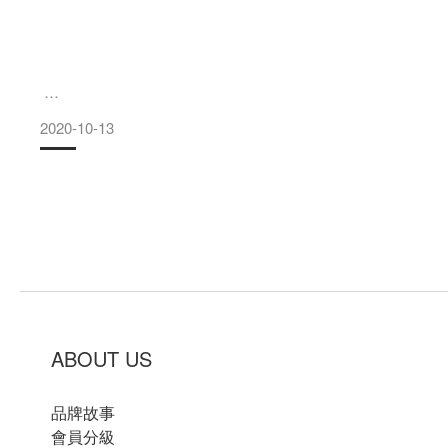
2020-10-13
汪星人神祕的睡前繞圈儀式
各位毛爸媽們有沒有發現，狗狗在睡覺前總會先繞圈圈，
然後這邊挖一下、那邊抓一下，這究竟是怎樣的睡前儀式呢？
其實這樣的行為跟他們的祖先有關，狗狗祖先會有這樣的行為
ABOUT US
是因為過去生活在野外，沒有舒適的睡墊，
品牌故事
狗狗睡前會在要休息睡覺的地方繞圈、走動，將附近的草壓平
會員分級