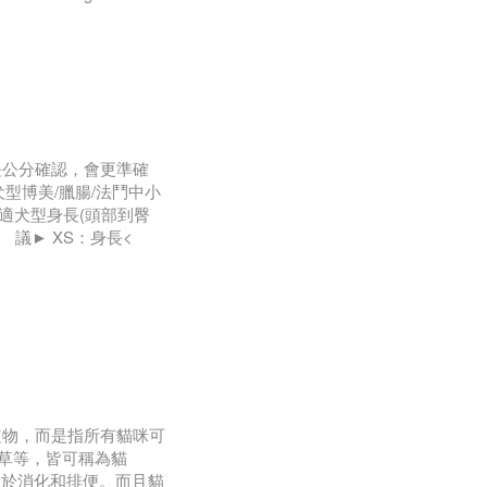
長公分確認，會更準確
型博美/臘腸/法鬥中小
合適犬型身長(頭部到臀
 建 議► XS：身長<
植物，而是指所有貓咪可
草等，皆可稱為貓
助於消化和排便。而且貓