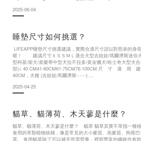
希望可以讓更多飼主了解狗狗睡眠的重要性
2025-06-04
羊桃老師真的又美又專業，上課內容超豐富🤩
特別感謝抽空前來參與課程的毛爸
睡墊尺寸如何挑選？
LIFEAPP睡墊尺寸挑選建議，實際合適尺寸請以對照表的身
喔！ 建議尺寸ＸＳＳＭＬ適合犬型吉娃娃/瑪爾濟斯迷你犬
型柯基/柴犬/喜樂蒂中型犬拉不拉多/黃金獵犬/哈士奇大型犬
部)< 40 CM41-60CM61-75CM76-100CM 尺 寸 適 用
40CM，犬種 (吉娃娃/馬爾濟斯⋯⋯)
► S：身長約41-60CM，犬種 (法鬥/臘腸/貴賓⋯⋯)
2025-04-25
► M：身長約61-75CM，犬種
貓草、貓薄荷、木天蓼是什麼？
貓草、貓薄荷、木天蓼是什麼？ 貓草 貓草其實不單指一種
食用的草類植物統稱，像是常見的大小麥苗、燕麥苗、狗尾巴
草。 食用貓草除了可以補充所需營養，裡面豐富的纖維也有