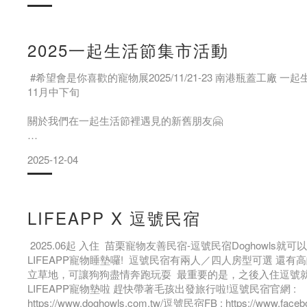
2025一起生活節集市活動
#希望會是你喜歡的寵物展2025/11/21-23 南港瓶蓋工廠 
11月中下旬
關於我們在一起生活節裡遇見的新舊朋友🤗
今年換了室內場地、也嘗試了不同的展出型態
2025-12-04
活動現場藏了很多亮點～
三天集市活動都到晚上
LIFEAPP X 逗號民宿
夜晚的瓶蓋工廠在燈光的照映下，也格外地有氛圍 這次LIFE
2025.06起 入住 苗栗寵物友善民宿-逗號民宿Doghowls就
師-羊桃 出席
LIFEAPP寵物睡墊囉! 逗號民宿有兩人／四人房型可選 還有
立草地，可讓狗狗盡情奔跑玩耍 最重要的是，之後入住逗號
來到場生活小帳開講座
LIFEAPP寵物墊啦 趕快帶著毛孩出發旅行啦!逗號民宿官網 :
https://www.doghowls.com.tw/逗號民宿FB : https://www.face