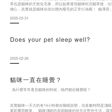
草也是貓咪的天然化毛膏，所以如果發現貓咪吃完貓草後，出
擔心，其實就是貓咪在排出體內廢毛的正常行為喔！ 貓薄荷
貓薄荷也叫做貓穗草，是一種外表類似薄荷的植物，內含一種
2025-03-31
學物質，可以刺激貓咪嗅覺、引起貓咪興奮，也因為貓咪吃下
Does your pet sleep well?
2025-02-26
貓咪一直在睡覺？
為什麼常常看見貓咪的時候，牠們都在睡覺呢？
其實貓咪一天大約有14小時都在睡眠狀態，但多數時間是淺
素影響而醒來。 貓咪淺眠的原因貓咪的祖先在野外生活，環