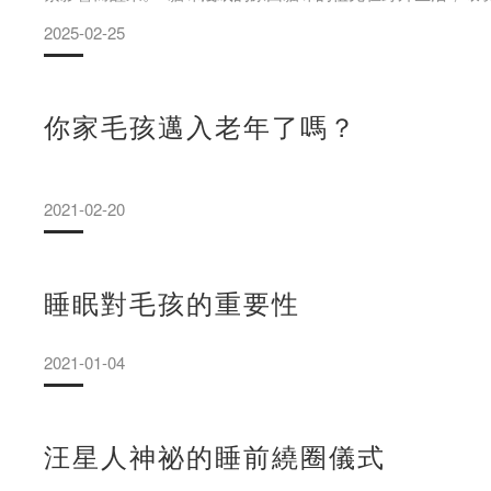
素，淺眠狀態使牠們在閉眼時，仍可以警戒外在環境的變動 
2025-02-25
時？在貓咪的睡眠時間中，其實只有四分之一是深層睡眠階段
康的關鍵，通常高齡貓會花更多時間在深度睡眠。而處於深眠
相對地豪邁，因為全身心放鬆，可能會出現大字型等各種仰躺
你家毛孩邁入老年了嗎？
2021-02-20
睡眠對毛孩的重要性
2021-01-04
汪星人神祕的睡前繞圈儀式