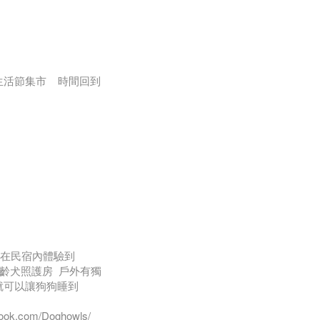
一起生活節集市 時間回到
APP特別邀請寵物訓練
可以在民宿內體驗到
高齡犬照護房 戶外有獨
就可以讓狗狗睡到
book.com/Doghowls/