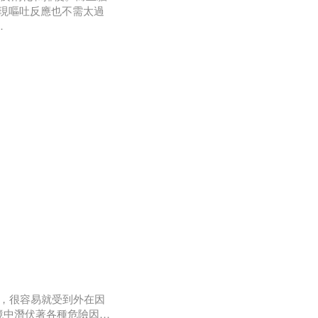
現嘔吐反應也不需太過
名為「荊芥內酯」的化
貓薄荷後，會
眠，很容易就受到外在因
境中潛伏著各種危險因