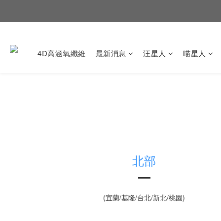
4D高涵氧纖維
最新消息
汪星人
喵星人
北部
(宜蘭/基隆/台北/新北/桃園)