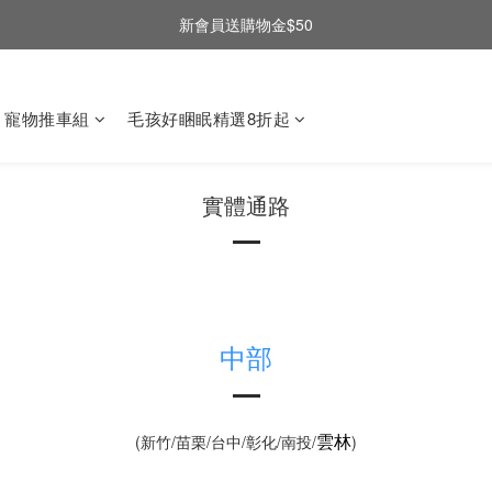
新會員送購物金$50
寵物推車組
毛孩好睏眠精選8折起
實體通路
中部
雲林
(新竹/苗栗/台中/彰化/南投/
)