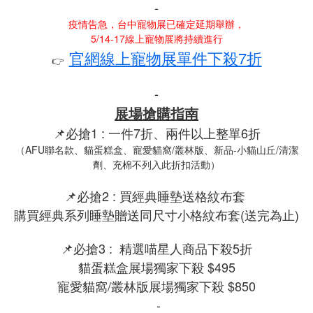
-
疫情告急，台中寵物展已確定延期舉辦，
5/14-17線上寵物展將持續進行
官網線上寵物展單件下殺7折
👉️
-
展場搶購指南
📌必搶1 : 一件7折、兩件以上整單6折
（AFU聯名款、貓蛋糕盒、寵愛貓窩/叢林版、新品-小貓山丘/清潔
劑、充棉不列入此折扣活動）
📌必搶2 : 買經典睡墊送格紋布套
購買經典系列睡墊贈送同尺寸小格紋布套(送完為止)
📌必搶3 : 精選喵星人商品下殺5折
貓蛋糕盒展場獨家下殺 $495
寵愛貓窩/叢林版展場獨家下殺 $850
-