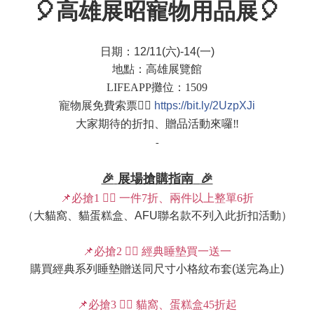
🎈
高雄展昭寵物用品展
🎈
日期：
12/11(
六
)-14(
一
)
地點：高雄展覽館
LIFEAPP
攤位：
1509
寵物展免費索票
👉🏻
https://bit.ly/2UzpXJi
大家期待的折扣、贈品活動來囉
‼
-
🎉
展場搶購指南
🎉
📌
必搶
1
👉🏻
一件
7
折、兩件以上整單
6
折
（大貓窩、貓蛋糕盒、
AFU
聯名款不列入此折扣活動）
📌
必搶
2
👉🏻
經典睡墊買一送一
購買經典系列睡墊贈送同尺寸小格紋布套
(
送完為止
)
📌
必搶
3
👉🏻
貓窩、蛋糕盒
45
折起