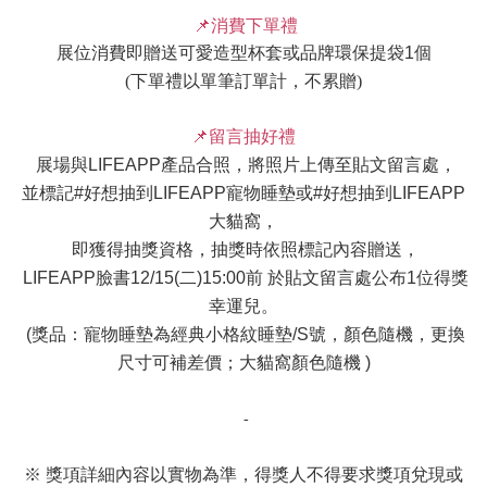
📌
消費下單禮
展位消費即贈送可愛造型杯套或品牌環保提袋
1
個
(
下單禮以單筆訂單計，不累贈
)
📌
留言抽好禮
展場與
LIFEAPP
產品合照，將照片上傳至貼文留言處，
並標記
#
好想抽到
LIFEAPP
寵物睡墊或
#
好想抽到
LIFEAPP
大貓窩，
即獲得抽獎資格，抽獎時依照標記內容贈送，
LIFEAPP
臉書
12/15(
二
)15:00
前 於貼文留言處公布
1
位得獎
幸運兒。
(
獎品：寵物睡墊為經典小格紋睡墊
/S
號，顏色隨機，更換
尺寸可補差價；大貓窩顏色隨機
)
-
※ 獎項詳細內容以實物為準，得獎人不得要求獎項兌現或