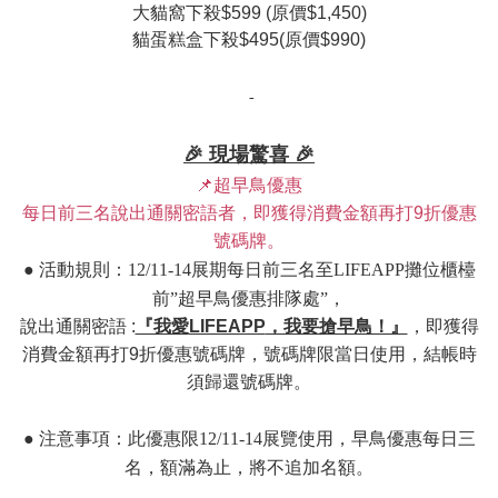
大貓窩下殺
$599 (
原價
$1,450)
貓蛋糕盒下殺
$495(
原價
$990)
-
🎉
現場驚喜
🎉
📌
超早鳥優惠
每日前三名說出通關密語者，即獲得消費金額再打
9
折優惠
號碼牌。
●
活動規則：
12/11-14
展期每日前三名至
LIFEAPP
攤位櫃檯
前”超早鳥優惠排隊處”，
說出通關密語
:
『我愛
LIFEAPP
，我要搶早鳥！』
，即獲得
消費金額再打
9
折優惠號碼牌，號碼牌限當日使用，結帳時
須歸還號碼牌。
●
注意事項：此優惠限
12/11-14
展覽使用，早鳥優惠每日三
名，額滿為止，將不追加名額。