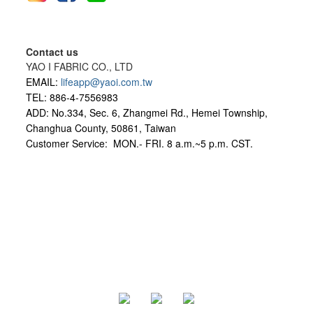
Contact us
YAO I FABRIC CO., LTD
EMAIL:
lifeapp@yaoi.com.tw
TEL: 886-4-7556983
ADD: No.334, Sec. 6, Zhangmei Rd., Hemei Township,
Changhua County, 50861, Taiwan
Customer Service: MON.- FRI.
8 a.m.~5 p.m. CST.