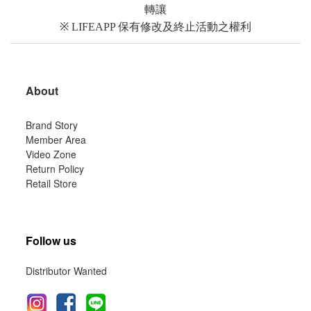
轉讓
※
LIFEAPP
保有修改及終止活動之權利
About
Brand Story
Member Area
Video Zone
Return Policy
Retail Store
Follow us
Distributor Wanted