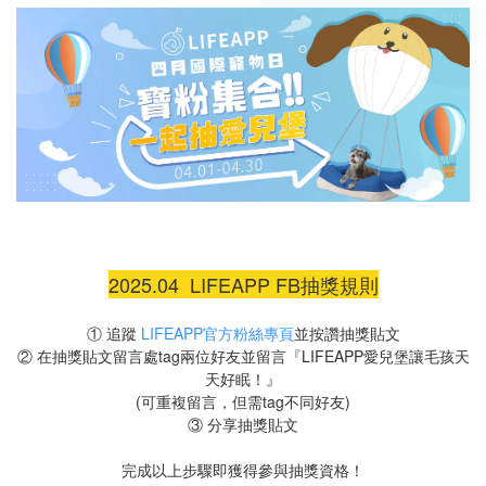
2025.04 LIFEAPP FB抽獎規則
① 追蹤
LIFEAPP官方粉絲專頁
並按讚抽獎貼文
② 在抽獎貼文留言處tag兩位好友並留言『LIFEAPP愛兒堡讓毛孩天
天好眠！』
(可重複留言，但需tag不同好友)
③ 分享抽獎貼文
完成以上步驟即獲得參與抽獎資格！