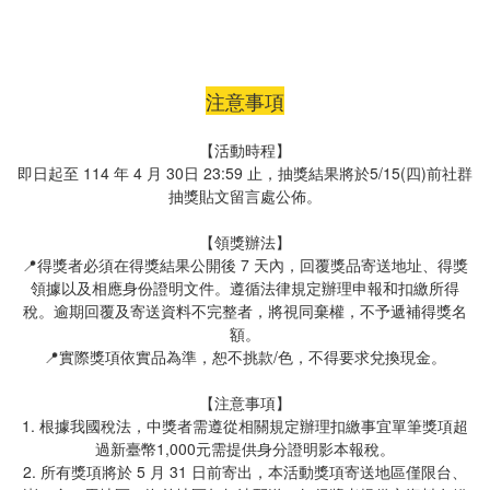
注意事項
【活動時程】
即日起至 114 年 4 月 30日 23:59 止，抽獎結果將於5/15(四)前社群
抽獎貼文留言處公佈。
【領獎辦法】
📍得獎者必須在得獎結果公開後 7 天內，回覆獎品寄送地址、得獎
領據以及相應身份證明文件。遵循法律規定辦理申報和扣繳所得
稅。逾期回覆及寄送資料不完整者，將視同棄權，不予遞補得獎名
額。
📍實際獎項依實品為準，恕不挑款/色，不得要求兌換現金。
【注意事項】
1. 根據我國稅法，中獎者需遵從相關規定辦理扣繳事宜單筆獎項超
過新臺幣1,000元需提供身分證明影本報稅。
2. 所有獎項將於 5 月 31 日前寄出，本活動獎項寄送地區僅限台、