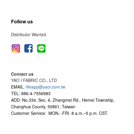
Follow us
Distributor Wanted
Contact us
YAO I FABRIC CO., LTD
EMAIL:
lifeapp@yaoi.com.tw
TEL: 886-4-7556983
ADD: No.334, Sec. 6, Zhangmei Rd., Hemei Township,
Changhua County, 50861, Taiwan
Customer Service: MON.- FRI.
8 a.m.~5 p.m. CST.