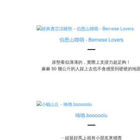
伯恩山聯萌 - Bernese Lovers
床墊看似薄薄的，實際上支撐力超足夠！
麻麻 50 幾公斤的人踩上去也不會感受到硬硬的地
咘嚕.booooolu
ㄧ組裝好馬上就有小朋友來稽查