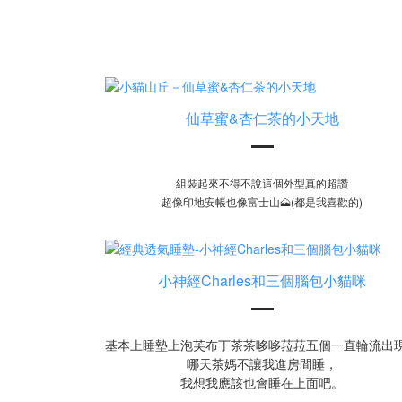
仙草蜜&杏仁茶的小天地
組裝起來不得不說這個外型真的超讚
超像印地安帳也像富士山🗻(都是我喜歡的)
小神經Charles和三個腦包小貓咪
基本上睡墊上泡芙布丁茶茶哆哆菈菈五個一直輪流出
哪天茶媽不讓我進房間睡，
我想我應該也會睡在上面吧。