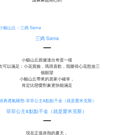
三媽 Sama
小貓山丘跟健達出奇蛋一樣
次可以滿足：小花賞臉，瑪琪喜歡，我樂得心花怒放三
個願望
小貓山丘帶來的居家小確幸，
肯定比戀愛對象更快能滿足
菲菲公主&點點千金（就是愛米克斯）
現在正值炎熱的夏天，