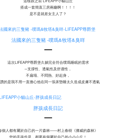
這樣跟之前 LIFEAPP小貓山丘
搭成一套簡直三房兩廳啊！！！！
是不是就差女主人了？
法國來的三隻豬 -噗瑪&牧塔&臭咩
這次LIFEAPP尊爵堡久躺完全符合噗瑪睡眠的需求
─支撐性、透氣性及舒適性，
不扁塌、不悶熱、好起身，
讚的是我不用一直擔心他在同一張床墊睡太久造成皮膚不透氣
胖孩成長日記
每個人都有屬於自己的一片森林——村上春樹《挪威的森林》
您的毛孩也是，都要有個屬於自己的小小山丘！