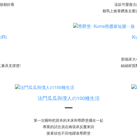
放都好看
這款可愛復古
都馬上搶著鑽進去要試
iRi
K
那個床大
兼具支撐度!
絲絨材質
法鬥瓜瓜與僕人の100種生活
第一次睡時把原本的木床和尊爵堡擺在一起
專業的試住員在兩張床反覆來回
接著頭也不回地躍進尊爵堡