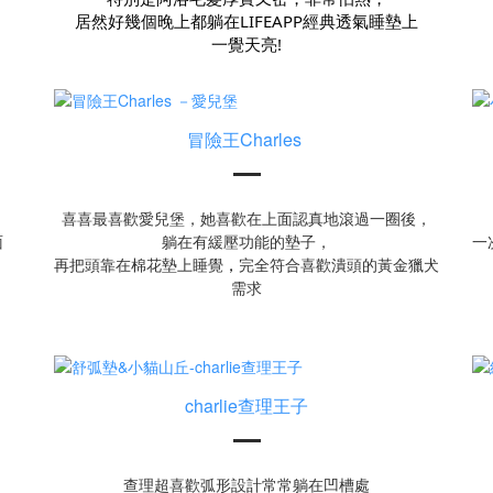
居然好幾個晚上都躺在LIFEAPP經典透氣睡墊上
一覺天亮!
冒險王Charles
喜喜最喜歡愛兒堡，她喜歡在上面認真地滾過一圈後，
面
躺在有緩壓功能的墊子，
一
再把頭靠在棉花墊上睡覺
，
完全符合喜歡潰頭的黃金獵犬
需求
charlie查理王子
查理超喜歡弧形設計常常躺在凹槽處