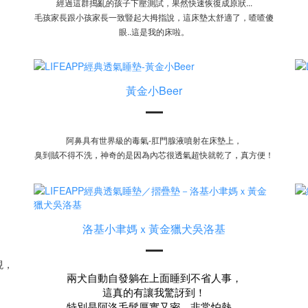
經過這群搗亂的孩子下壓測試，果然快速恢復成原狀...
毛孩家長跟小孩家長一致豎起大拇指說，這床墊太舒適了，喳喳傻
眼..這是我的床啦。
黃金小Beer
阿鼻具有世界級的毒氣-肛門腺液噴射在床墊上，
臭到賊不得不洗
，
神奇的是因為內芯很透氣超快就乾了
，
真方便！
洛基小聿媽ｘ黃金獵犬吳洛基
現，
兩犬自動自發躺在上面睡到不省人事，
這真的有讓我驚訝到！
特別是阿洛毛髮厚實又密，非常怕熱，