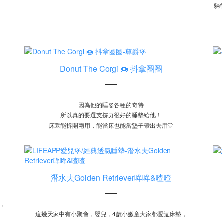
躺
Donut The Corgi 🍩 抖拿圈圈
因為他的睡姿各種的奇特
所以真的要選支撐力很好的睡墊給他！
床還能拆開兩用，能當床也能當墊子帶出去用🤍
潛水夫Golden Retriever哞哞&喳喳
，
這幾天家中有小聚會，嬰兒，4歲小嫩童大家都愛這床墊，