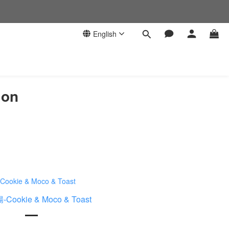
English
ion
ookie & Moco & Toast