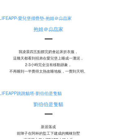
抱姐＠尛皛家
我凌晨四五點餵完奶會起床折衣服，
這幾天都看到招弟在愛兒堡上睡成一灘泥，
2-3小時完全沒有移動跡象，
不再睡到一半覺得太熱改睡地板，一覺到天明。
劉伯伯是隻貓
新居落成
前陣子在阿杯的監工下建成的獨棟別墅