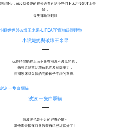
得很開心，nico就傻傻的在旁邊看直到小狗們下床之後她才上去
😂，
每隻都睡到翻肚
小眼妮妮與破壞王米果
妮長時間躺在上面不會有潮濕不透氣問題，
聽說還能幫助釋放肌肉及關節壓力，
長期臥床或久躺的高齡孩子不錯的選擇。
波波 一隻白爛貓
陳波波也是十足的好奇心貓～
當他進去帳篷時會假裝自己已經躲好了！