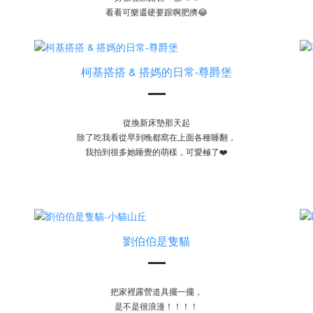
看看可樂還硬要跟啊肥擠😂
柯基搭搭 & 搭媽的日常-尊爵堡
從換新床墊那天起
除了吃我看從早到晚都窩在上面各種睡翻，
我拍到很多她睡覺的萌樣，可愛極了❤️
劉伯伯是隻貓
把家裡露營道具擺一擺，
是不是很浪漫！！！！