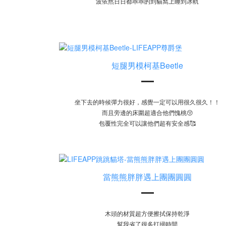
波依然日日都乖乖的到貓窩上睡到冰軌
短腿男模柯基Beetle
坐下去的時候彈力很好，感覺一定可以用很久很久！！
而且旁邊的床圍超適合他們愧桃😚
包覆性完全可以讓他們超有安全感🥰
當熊熊胖胖遇上團團圓圓
木頭的材質超方便擦拭保持乾淨
幫我省了很多打掃時間