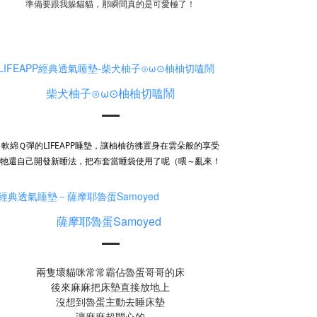
準備要跟我躲貓貓，那瞬間真的是可愛極了！
柴犬柚子⊙ω⊙柚柚切嗑鬧
軟綿Ｑ彈的LIFEAPP睡墊，讓柚柚彷彿置身在雲朵般的享受
牠還自己開發新睡法，把布套當睡袋使用了呢（喂～亂來！
薩摩耶魯蛋Samoyed
兩隻壞貓咪常常霸佔魯蛋哥哥的床
後來麻麻把床墊直接放地上
沒想到魯蛋主動去睡床墊
讓麻麻超開心的