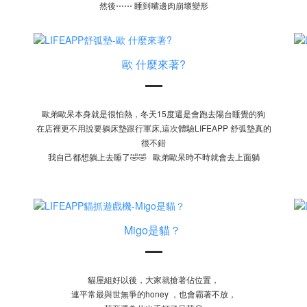
然後⋯⋯ 睡到嘴邊肉崩壞變形
歐 什麼來著?
歐弟歐呆本身就是很怕熱，冬天15度還是會跑去陽台睡覺的狗
在店裡更不用說要躺床墊跟行軍床,這次體驗LIFEAPP 舒弧墊真的
很不錯
我自己都想躺上去睡了🤣🤣 歐弟歐呆時不時就會去上面躺
Migo是貓？
貓屋組好以後，大家就搶著佔位置，
連平常最與世無爭的honey ，也會霸著不放，