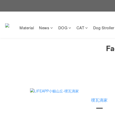
Material
News
DOG
CAT
Dog Stroller
Fa
噗瓦滴家