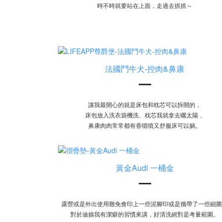
時不時就要站在上面，走過去抓抓～
法國鬥牛犬-控肉&鼻康
讓我最開心的就是床包和枕芯可以拆開的，
床包放入洗衣袋機洗、枕芯我就拿去曬太陽，
鼻康肉肉常常都有香噴噴又舒服床可以躺。
黃金Audi 一桶金
露營或是外出使用難免會印上一些泥腳印或是攜帶了一些細菌
對於迪娘我有潔癖的習慣來講，好清洗絕對是考量範圍。