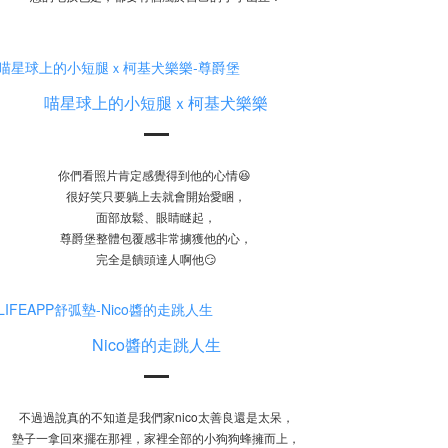
喵星球上的小短腿ｘ柯基犬樂樂
你們看照片肯定感覺得到他的心情😆
很好笑只要躺上去就會開始愛睏，
面部放鬆、眼睛瞇起，
尊爵堡整體包覆感非常擄獲他的心，
完全是饋頭達人啊他😏
Nico醬的走跳人生
不過過說真的不知道是我們家nico太善良還是太呆，
墊子一拿回來擺在那裡，家裡全部的小狗狗蜂擁而上，