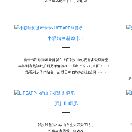
甚至還為此出手打了呆萌😅
小眼睛柯基摩卡卡
看卡卡跟蹦蹦每天都躺在上面就知道他們有多愛尊爵堡
喜歡到竟然讓我拍到兄弟倆躺在一張床上的世紀畫面！！！！
能看到孩子們貼著一起睡是每個媽媽的願望啊～～～
最
肥肚肚啊肥
我說綠色的小貓山丘也太可愛了吧，
好像在家露營一樣⛺⛺