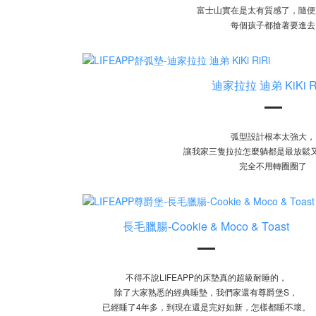
富士山實在是太有質感了，隨便
每個孩子都搶著要進去
迪家拉拉 迪弟 KiKi R
弧型設計根本太強大，
讓我家三隻拉拉怎麼躺都是最放鬆又
完全不用轉圈圈了
長毛臘腸-Cookie & Moco & Toast
不得不說LIFEAPP的床墊真的超級耐睡的，
除了大家熟悉的經典睡墊，我們家還有尊爵堡S，
已經睡了4年多，到現在還是完好如新，怎樣都睡不壞。