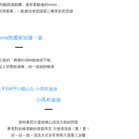
的貓抓遊戲機，連有著貓魂的moco，
用看看，一點都沒有想讓屁🍊獨享的意思😅
uma熊醬家短腿ㄧ族
小真的「兩隻KUMA都放得下呢」
配上舒壓粗邊條，頭一放就秒睡著
小瑪布迪迪
當時看照片還很擔心清洗方面的問題
畢竟對於維潔癖的母親而言 方便清洗很！重！要！
好～佳～哉～清洗方式非常簡單只需要三步驟