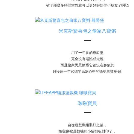
省了那麼多時間當然就可以更好好陪伴小朋友了啊🥰
米克斯驚喜包之偷家八寶粥
用了一年多的尊爵堡
完全沒有塌陷或走經
而且偷家民眾擠爆它都沒在客氣的
難怪這一年它穩坐民眾心中的衛冕者寶座😂
啵啵寶貝
自從遊戲機組裝好之後，
啵啵像被遊戲機的小貓抓板封印了，