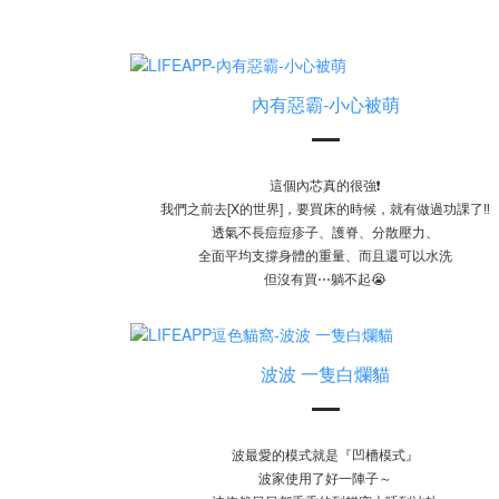
內有惡霸-小心被萌
這個內芯真的很強❗️
我們之前去[X的世界]，要買床的時候，就有做過功課了‼️
透氣不長痘痘疹子、護脊、分散壓力、
全面平均支撐身體的重量、而且還可以水洗
但沒有買⋯躺不起😭
波波 一隻白爛貓
波最愛的模式就是『凹槽模式』
波家使用了好一陣子～