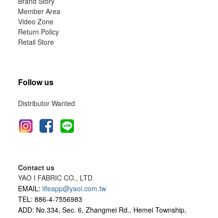
Brand Story
Member Area
Video Zone
Return Policy
Retail Store
Follow us
Distributor Wanted
Contact us
YAO I FABRIC CO., LTD
EMAIL:
lifeapp@yaoi.com.tw
TEL: 886-4-7556983
ADD: No.334, Sec. 6, Zhangmei Rd., Hemei Township,