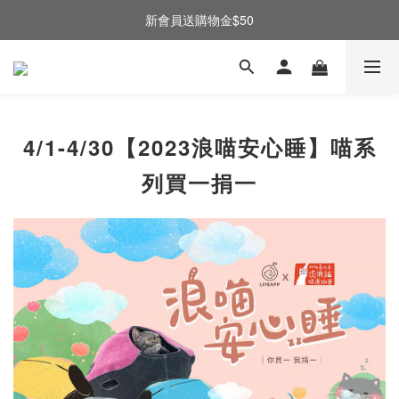
新會員送購物金$50
4/1-4/30【2023浪喵安心睡】喵系
列買一捐一