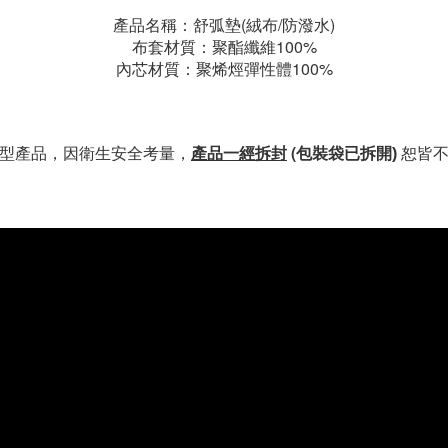
產品名稱：舒弧墊(絨布/防潑水)
布套材質：聚酯纖維100%
內芯材質：聚烯烴彈性體100%
(
型產品，因衛生安全考量，
產品一經拆封
包裝袋已拆開
)
恕皆