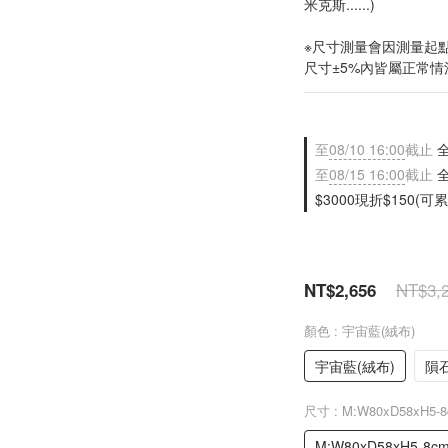
米克斯......)
※尺寸測量會因測量起
尺寸±5%內皆屬正常情
至
08/10 16:00
截止
全
至
08/15 16:00
截止
全
$3000現折$150(可累
NT$3,
NT$2,656
顏色
: 宇宙藍(絨布)
宇宙藍(絨布)
隕石
尺寸
: M:W80xD58xH5-
M:W80xD58xH5-8c