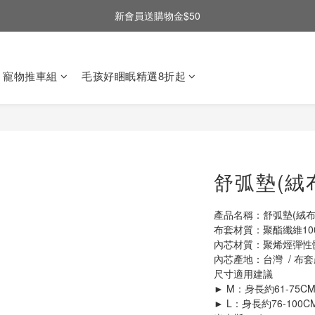
新會員送購物金$50
寵物推車組
毛孩好睏眠精選8折起
舒弧墊(絨
產品名稱：舒弧墊(絨布
布套材質：聚酯纖維10
內芯材質：聚烯烴彈性體
內芯產地：台灣  / 布
尺寸適用建議
► L：身長約76-100