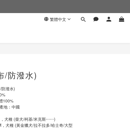
繁體中文
布/防潑水)
/防潑水)
0%
100%
套產地：中國
► M：身長約61-75CM，犬種 (柴犬/柯基/米克斯⋯⋯)		
CM，犬種 (黃金獵犬/拉不拉多/哈士奇/大型