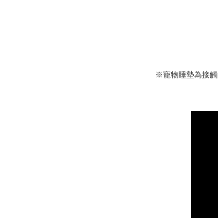
※
寵物睡墊為接觸