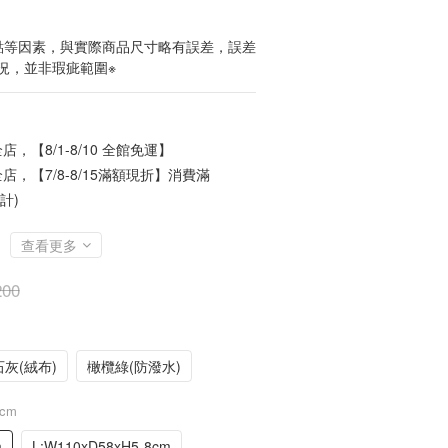
點等因素，與實際商品尺寸略有誤差，誤差
況，並非瑕疵範圍※
店，【8/1-8/10 全館免運】
店，【7/8-8/15滿額現折】消費滿
計)
查看更多
200
灰(絨布)
橄欖綠(防潑水)
8cm
m
L:W110xD58xH5-8cm