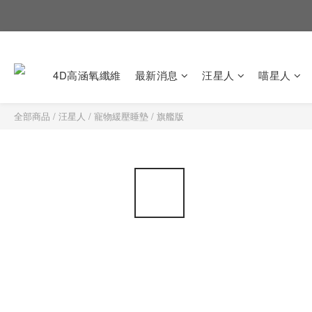
4D高涵氧纖維
最新消息
汪星人
喵星人
全部商品
/
汪星人
/
寵物緩壓睡墊
/
旗艦版