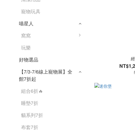
寵物玩具
喵星人
窩窩
玩樂
經
好物選品
NT$1,2
【7/3-7/6線上寵物展】全
館7折起
組合6折🔥
睡墊7折
貓系列7折
布套7折