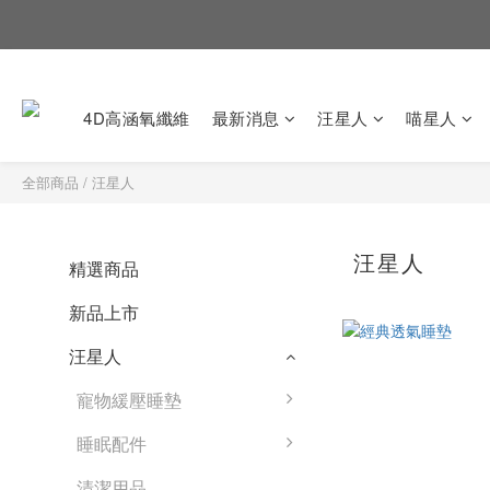
4D高涵氧纖維
最新消息
汪星人
喵星人
全部商品
/
汪星人
汪星人
精選商品
新品上市
汪星人
寵物緩壓睡墊
睡眠配件
清潔用品