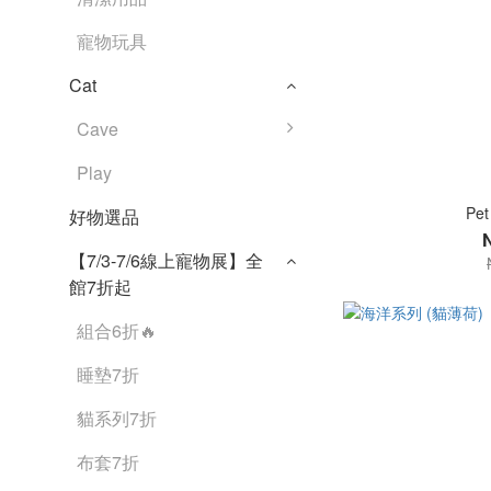
寵物玩具
Cat
Cave
Play
Pet
好物選品
【7/3-7/6線上寵物展】全
館7折起
組合6折🔥
睡墊7折
貓系列7折
布套7折