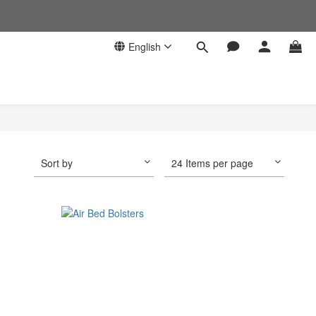
English
Sort by
24 Items per page