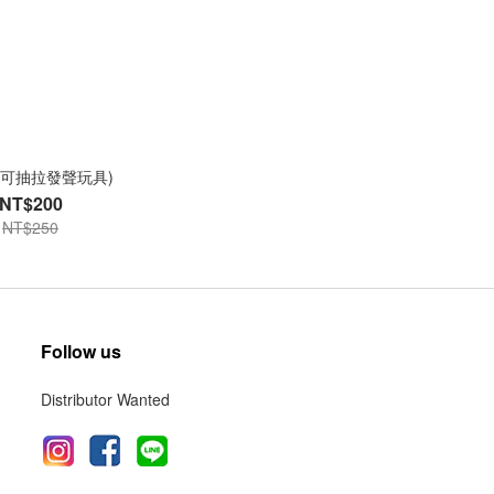
(可抽拉發聲玩具)
NT$200
NT$250
Follow us
Distributor Wanted