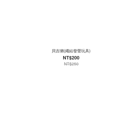
貝吉獺(繩結發聲玩具)
NT$200
NT$250