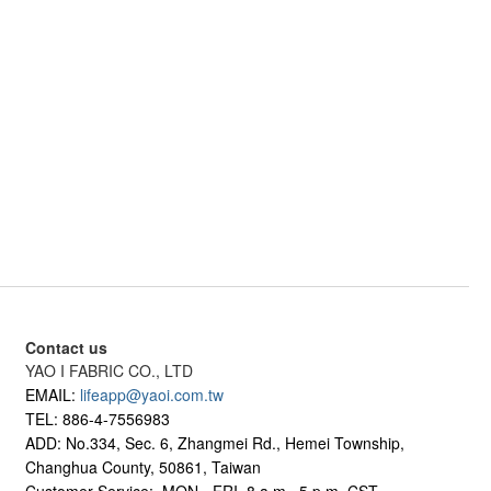
Contact us
YAO I FABRIC CO., LTD
EMAIL:
lifeapp@yaoi.com.tw
TEL: 886-4-7556983
ADD: No.334, Sec. 6, Zhangmei Rd., Hemei Township,
Changhua County, 50861, Taiwan
Customer Service: MON.- FRI.
8 a.m.~5 p.m. CST.