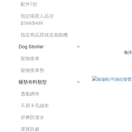
配件7折
指定喵星人品項
$399/$499
指定商品買就送遊戲機
Dog Stroller
海洋
寵物推車
寵物推車墊
睡墊布料類型
透氣網布
不易卡毛絨布
舒爽防潑水
厚實防麻